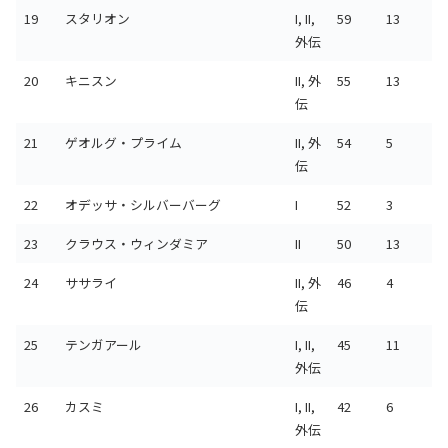
19
スタリオン
I, II,
59
13
外伝
20
キニスン
II, 外
55
13
伝
21
ゲオルグ・プライム
II, 外
54
5
伝
22
オデッサ・シルバーバーグ
I
52
3
23
クラウス・ウィンダミア
II
50
13
24
ササライ
II, 外
46
4
伝
25
テンガアール
I, II,
45
11
外伝
26
カスミ
I, II,
42
6
外伝