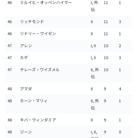
46
ミルイヒ・オッペンハイマー
I, 外
11
1
伝
46
リッチモンド
II
11
3
46
リドリー・ワイゼン
II
11
1
47
アレン
I, II
10
2
47
カゲ
I, II
10
3
47
テレーズ・ワイズメル
II, 外
10
1
伝
48
アマダ
II
9
4
48
カーン・マリィ
II, 外
9
1
伝
48
キバ・ウィンダミア
II
9
1
48
ジーン
I, II,
9
0