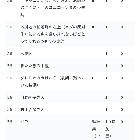
56
「キャロに帰ったら、おれ、お前の
II
1
0
姉さんに…」のユニコーン隊の少年
兵
56
本拠地の船着場の左上（メグの反対
II
1
0
側）にいる魚を食いきれないほどと
ってくれるつもりの漁師
56
水滸図
–
1
0
56
またたきの手鏡
–
1
0
56
グレミオのぬけがら（最期に残って
I
1
0
いた装備）
56
河野純子さん
–
1
0
56
村山吉隆さん
–
1
0
56
ゼラ
短編
1（特
0
集
別
（小
票）