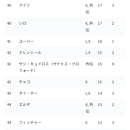
40
アイリ
II, 外
17
3
伝
40
シロ
II, 外
17
2
伝
41
ユーバー
I, II
16
1
42
グレンシール
I, II
15
2
42
ザジ・キュイロス（サナトス・クロ
外伝
15
0
フォード）
42
チャコ
II
15
2
43
タイ・ホー
I, II
14
3
44
エルザ
II, 外
13
2
伝
44
フィッチャー
II
13
3