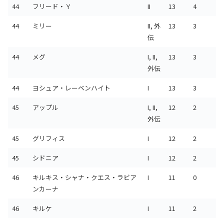
44
フリード・Ｙ
II
13
4
44
ミリー
II, 外
13
3
伝
44
メグ
I, II,
13
3
外伝
44
ヨシュア・レーベンハイト
I
13
3
45
アップル
I, II,
12
2
外伝
45
グリフィス
I
12
2
45
シドニア
I
12
2
46
キルキス・シャナ・クエス・ラビア
I
11
0
ンカーナ
46
キルケ
I
11
2