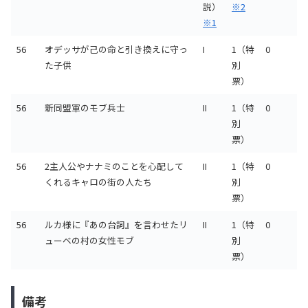
説）
※2
※1
56
オデッサが己の命と引き換えに守っ
I
1（特
0
た子供
別
票）
56
新同盟軍のモブ兵士
II
1（特
0
別
票）
56
2主人公やナナミのことを心配して
II
1（特
0
くれるキャロの街の人たち
別
票）
56
ルカ様に『あの台詞』を言わせたリ
II
1（特
0
ューベの村の女性モブ
別
票）
備考