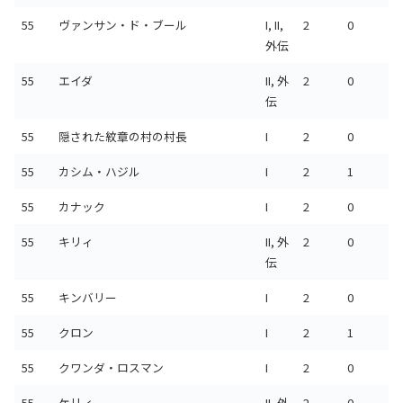
55
ヴァンサン・ド・ブール
I, II,
2
0
外伝
55
エイダ
II, 外
2
0
伝
55
隠された紋章の村の村長
I
2
0
55
カシム・ハジル
I
2
1
55
カナック
I
2
0
55
キリィ
II, 外
2
0
伝
55
キンバリー
I
2
0
55
クロン
I
2
1
55
クワンダ・ロスマン
I
2
0
55
ケリィ
II, 外
2
0