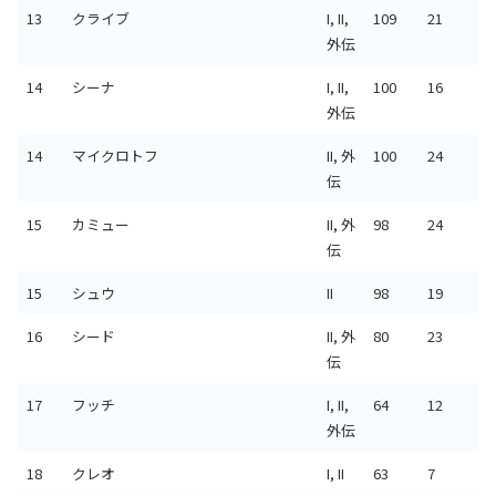
13
クライブ
I, II,
109
21
外伝
14
シーナ
I, II,
100
16
外伝
14
マイクロトフ
II, 外
100
24
伝
15
カミュー
II, 外
98
24
伝
15
シュウ
II
98
19
16
シード
II, 外
80
23
伝
17
フッチ
I, II,
64
12
外伝
18
クレオ
I, II
63
7