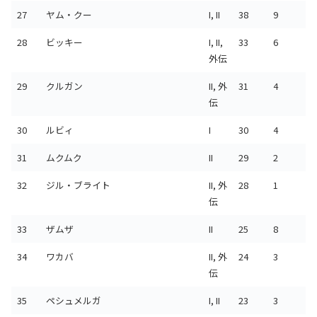
27
ヤム・クー
I, II
38
9
28
ビッキー
I, II,
33
6
外伝
29
クルガン
II, 外
31
4
伝
30
ルビィ
I
30
4
31
ムクムク
II
29
2
32
ジル・ブライト
II, 外
28
1
伝
33
ザムザ
II
25
8
34
ワカバ
II, 外
24
3
伝
35
ペシュメルガ
I, II
23
3