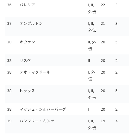
36
バレリア
I, II,
22
3
外伝
37
テンプルトン
I, II,
21
3
外伝
38
オウラン
II, 外
20
5
伝
38
サスケ
II
20
2
38
テオ・マクドール
I, 外
20
2
伝
38
ヒックス
I, II,
20
5
外伝
38
マッシュ・シルバーバーグ
I
20
2
39
ハンフリー・ミンツ
I, II,
19
4
外伝