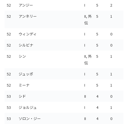
52
アンジー
I
5
2
52
アンネリー
II, 外
5
1
伝
52
ウィンディ
I
5
0
52
シルビナ
I
5
0
52
シン
II, 外
5
1
伝
52
ジュッポ
I
5
1
52
ミーナ
I
5
1
53
シド
II
4
0
53
ジョルジュ
I
4
1
53
ソロン・ジー
II
4
0