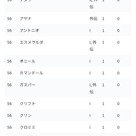
伝
56
アヤナ
外伝
1
0
56
アントニオ
I
1
0
56
エスメラルダ
I, 外
1
0
伝
56
オニール
I
1
0
56
カマンドール
I
1
0
56
ガスパー
I, 外
1
0
伝
56
クリフト
I
1
0
56
クリン
I
1
0
56
クロミミ
I
1
0