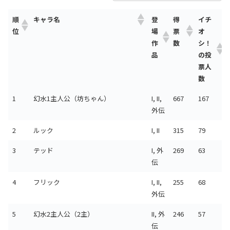
順
登
得
イチ
キャラ名
位
場
票
オ
作
数
シ！
品
の投
票人
数
順
登
得
イチ
キャラ名
1
幻水1主人公（坊ちゃん）
I, II,
667
167
位
場
票
オ
外伝
作
数
シ！
品
の投
2
ルック
I, II
315
79
票人
3
テッド
I, 外
269
63
数
伝
4
フリック
I, II,
255
68
外伝
5
幻水2主人公（2主）
II, 外
246
57
伝