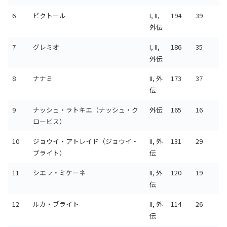
6
ビクトール
I, II,
194
39
外伝
7
グレミオ
I, II,
186
35
外伝
8
ナナミ
II, 外
173
37
伝
9
ナッシュ・ラトキエ（ナッシュ・ク
外伝
165
16
ロービス）
10
ジョウイ・アトレイド（ジョウイ・
II, 外
131
29
ブライト）
伝
11
シエラ・ミケーネ
II, 外
120
19
伝
12
ルカ・ブライト
II, 外
114
26
伝