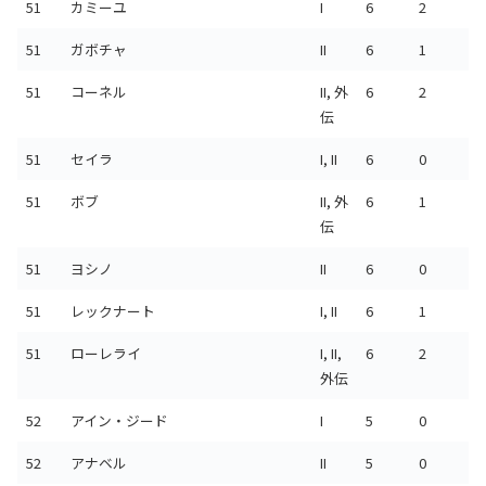
51
カミーユ
I
6
2
51
ガボチャ
II
6
1
51
コーネル
II, 外
6
2
伝
51
セイラ
I, II
6
0
51
ボブ
II, 外
6
1
伝
51
ヨシノ
II
6
0
51
レックナート
I, II
6
1
51
ローレライ
I, II,
6
2
外伝
52
アイン・ジード
I
5
0
52
アナベル
II
5
0