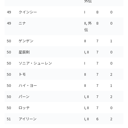
外伝
49
クインシー
I
8
0
49
ニナ
II, 外
8
0
伝
50
ゲンゲン
II
7
1
50
星辰剣
I, II
7
0
50
ソニア・シューレン
I
7
0
50
トモ
II
7
2
50
ハイ・ヨー
II
7
1
50
パーン
I, II
7
2
50
ロッテ
I, II
7
0
51
アイリーン
I, II
6
2