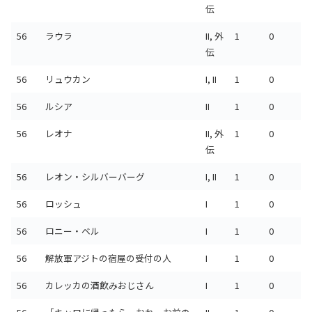
伝
56
ラウラ
II, 外
1
0
伝
56
リュウカン
I, II
1
0
56
ルシア
II
1
0
56
レオナ
II, 外
1
0
伝
56
レオン・シルバーバーグ
I, II
1
0
56
ロッシュ
I
1
0
56
ロニー・ベル
I
1
0
56
解放軍アジトの宿屋の受付の人
I
1
0
56
カレッカの酒飲みおじさん
I
1
0