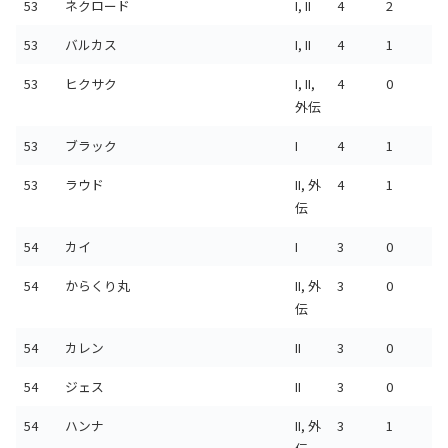
53
ネクロード
I, II
4
2
53
バルカス
I, II
4
1
53
ヒクサク
I, II,
4
0
外伝
53
ブラック
I
4
1
53
ラウド
II, 外
4
1
伝
54
カイ
I
3
0
54
からくり丸
II, 外
3
0
伝
54
カレン
II
3
0
54
ジェス
II
3
0
54
ハンナ
II, 外
3
1