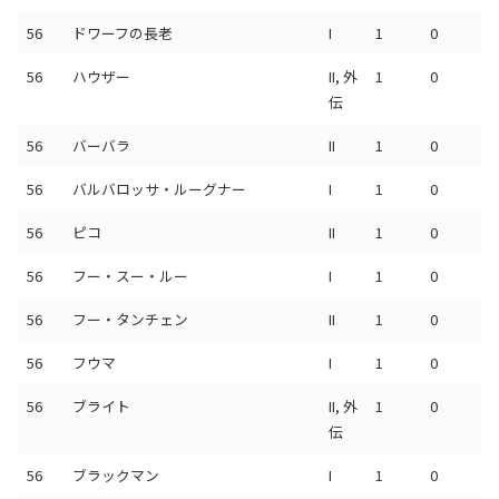
56
ドワーフの長老
I
1
0
56
ハウザー
II, 外
1
0
伝
56
バーバラ
II
1
0
56
バルバロッサ・ルーグナー
I
1
0
56
ピコ
II
1
0
56
フー・スー・ルー
I
1
0
56
フー・タンチェン
II
1
0
56
フウマ
I
1
0
56
ブライト
II, 外
1
0
伝
56
ブラックマン
I
1
0