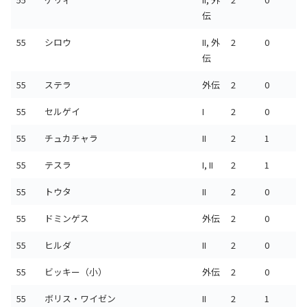
伝
55
シロウ
II, 外
2
0
伝
55
ステラ
外伝
2
0
55
セルゲイ
I
2
0
55
チュカチャラ
II
2
1
55
テスラ
I, II
2
1
55
トウタ
II
2
0
55
ドミンゲス
外伝
2
0
55
ヒルダ
II
2
0
55
ビッキー（小）
外伝
2
0
55
ボリス・ワイゼン
II
2
1