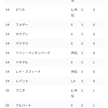
伝
54
ピリカ
II, 外
3
0
伝
54
フェザー
II
3
0
54
ホウアン
II
3
0
54
マクマク
II
3
0
54
リイン・ペンネンバーグ
外伝
3
0
54
リキマル
II
3
1
54
レナ・スフィーナ
外伝
3
0
54
レパント
I, II
3
0
55
アニタ
II, 外
2
1
伝
55
アルバート
II
2
1